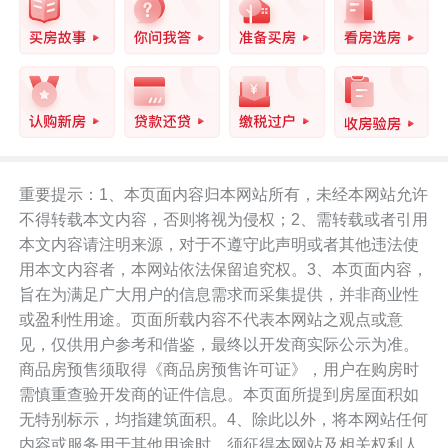
业主供图
“离11月停工至今也已有近八个月，要结婚的爱侣看不到婚房如期
重要提示：1、本页面内容归本网站所有，未经本网站允许
交付的希望，等待入学的孩子只能随父母在外租房，还有工资都要
发不出来的老板，大环境下艰难的打工人……佳兆业躺平了嘛？专
不得转载本文内容，否则将视为侵权；2、需转载或者引用
班的工作何时有个结论？中信银行的良心不会痛嘛？……”
本文内容请注明来源，对于不遵守此声明或者其他违法使
用本文内容者，本网站依法保留追究权。3、本页面内容，
四期佳兆业御璟佳园广场所属项目为盐田佳兆业城市广场。
旨在为满足广大用户的信息需求而采集提供，并非商业性
或盈利性用途。页面所载内容不代表本网站之观点或意
见，仅供用户参考和借鉴，最终以开发商实际公示为准。
商品房预售须取得《商品房预售许可证》，用户在购房时
需慎重查验开发商的证件信息。本页面所提到房屋面积如
盐田佳兆业城市广场是盐田最大规模城市更新项目，项目位于盐田
无特别标示，均指建筑面积。4、除此以外，将本网站任何
区东海道与洪安三街交汇处的东南侧。
内容或服务用于其他用途时，须征得本网站及相关权利人