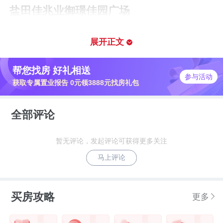
盐田佳兆业御璟佳园广场
停工8个月、3.5亿资金缺口
展开正文
2021年11月，深圳盐田御景佳园交房，共
帮您找房 好礼相送
交房约750套。
参与活动
获取专属置业报告 0元领3888元找房礼包
全部评论
暂无评论，发起评论可获得更多关注
马上评论
2022年，时隔半年多，四期佳兆业御璟佳
园广场被曝已停工8个月，也即一期交房之
买房攻略
后，四期便停止了生长。700户业主等待
更多
工程复工，早日搬进新家。