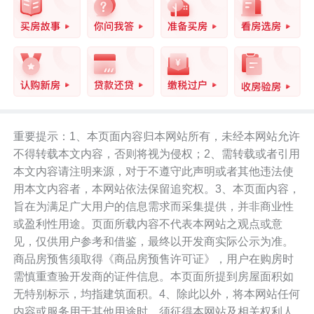
意到。
罗湖千万豪宅5年内亏损630万
除了多个片区房价下降以外，罗湖最近一
法拍房也爆出成交亏损。
重要提示：1、本页面内容归本网站所有，未经本网站允许
10月18日，罗湖中海鹿丹名苑8栋一法拍
不得转载本文内容，否则将视为侵权；2、需转载或者引用
本文内容请注明来源，对于不遵守此声明或者其他违法使
房成功拍卖，共5人报名，经过108次出
用本文内容者，本网站依法保留追究权。3、本页面内容，
价，成交总价约1448.2万元，围观共7989
旨在为满足广大用户的信息需求而采集提供，并非商业性
次。
或盈利性用途。页面所载内容不代表本网站之观点或意
见，仅供用户参考和借鉴，最终以开发商实际公示为准。
商品房预售须取得《商品房预售许可证》，用户在购房时
需慎重查验开发商的证件信息。本页面所提到房屋面积如
无特别标示，均指建筑面积。4、除此以外，将本网站任何
此套房户型面积为180.2㎡，折合成交单价
内容或服务用于其他用途时，须征得本网站及相关权利人