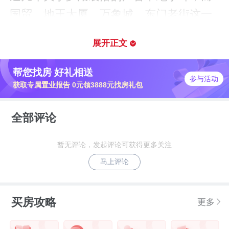
国贸、地王大厦、万象城、东门老街这一
系列也代表着深圳回忆的标志，但越来越
展开正文
多购房者也确实不愿意在罗湖买房。
帮您找房 好礼相送
新房方面，罗湖成交量也在下滑，被后起
参与活动
获取专属置业报告 0元领3888元找房礼包
之秀光明、龙岗、宝安等区域超越。
全部评论
房价方面，罗湖的房价无法与核心区福
田、南山相比，甚至差距也在逐渐拉大。
暂无评论，发起评论可获得更多关注
马上评论
近日，随着各类数据显示出网红片区也在
“降级”售卖后，“没落的深圳贵族”罗湖更是
买房攻略
更多
以多个片区房价降阶为焦点，被不少人注