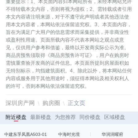
重要提示：1、本页面内容归本网站所有，未经本网站允许
背景墙面营造兼具质感和温度的大堂空
不得转载本文内容，否则将视为侵权；2、需转载或者引用
间。
本文内容请注明来源，对于不遵守此声明或者其他违法使
用本文内容者，本网站依法保留追究权。3、本页面内容，
电梯轿厢采用古铜色不锈钢，背景墙延续
旨在为满足广大用户的信息需求而采集提供，并非商业性
或盈利性用途。页面所载内容不代表本网站之观点或意
大堂设计风格，尽显雅致美观。
见，仅供用户参考和借鉴，最终以开发商实际公示为准。
商品房预售须取得《商品房预售许可证》，用户在购房时
采用星空顶地库、泛大堂设计及高品质环
需慎重查验开发商的证件信息。本页面所提到房屋面积如
氧地坪、精致墙绘及标识系统等，打造高
无特别标示，均指建筑面积。4、除此以外，将本网站任何
内容或服务用于其他用途时，须征得本网站及相关权利人
品质行车体验，彰显归家仪式感。
的许可，否则本网站依法保留追究权。
一方绿意天地
深圳房产网
购房圈
正文页
装下生活的诗意
附近楼盘
最新楼盘
为您推荐
同价楼盘
区域楼盘
润晖府借鉴岭南四大园林之一的余荫山房
中建东孚凤凰A503-01
中海时光境
华润润曜府