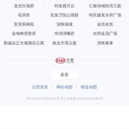
空间格局，嵌入华润置地“润”系独有产品IP
07
龙光玖瑞府
特发观月台
汇银绿城桂语兰庭
及高品质基因，现代演绎岭南园林雅居生
花润里
宏发万悦山璟庭
特区建发乐府广场
活。
安居凤桐苑
深铁瑞城
金洪名筑
金地峰境誉府
华润润曦府
光明金茂广场
以开放连续的自然景观赋予生活多样环
勤诚达正大城酒店公寓
振业天境云庭
深铁睿著
境，打造出体现东方美学与礼趣的精神理
想森居。
新房
庭院设计融入岭南文化独特魅力，布置舒
适家具，使整个空间可赏可憩，求实兼
证照资质
网站地图
楼盘地图
蓄。
京ICP证B2-20180524号 京公安备案11010502039463号
打造儿童游戏场地，构建全年段亲子互动
空间，提升社区品质，丰富闲暇生活。更