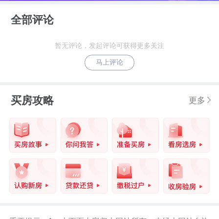
定调筑基。踏门而入，不经意间便完成了
全部评论
繁华与静谧的转场。
暂无评论，发起评论可获得更多关注
入门即景，流水相迎。树荫环绕的余荫水
马上评论
廊结合传统廊架格局和现代精工，营造出
观水坐谈的休闲空间。
买房攻略
更多
以缤纷花境装点入户大门，让转换的空间
变得柔软而温暖，展现谦谦如玉的温润与
优雅。
融入星级酒店的设计理念及标准，以格调