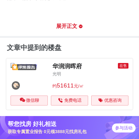
润晖府秉承华润置地“润”系标准，现代设
计手法的楼体简洁明快，色彩精致淡雅，
展开正文
与城市界面相呼应。
文章中提到的楼盘
华润润晖府
在售
项目布局采用“点式布局，景观共享”的规
光明
划理念，为每一户带来高品质的观景体
51611
约
元/㎡
验。
微信聊
免费电话
优惠咨询
帮您找房 好礼相送
参与活动
极具东方礼序和尊贵感的府门为品质生活
获取专属置业报告 0元领3888元找房礼包