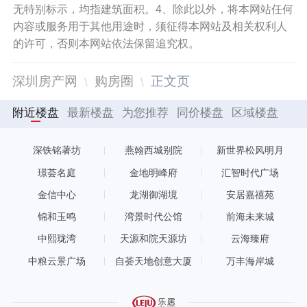
无特别标示，均指建筑面积。4、除此以外，将本网站任何
内容或服务用于其他用途时，须征得本网站及相关权利人
的许可，否则本网站依法保留追究权。
深圳房产网
购房圈
正文页
附近楼盘
最新楼盘
为您推荐
同价楼盘
区域楼盘
深铁铭著坊
燕翰西城别院
新世界松风明月
璟荟名庭
金地明峰府
汇智时代广场
金信中心
龙湖御湖境
安居嘉禧苑
锦和玉鸣
湾景时代公馆
前海未来城
中熙珑湾
天源和院天源坊
云海臻府
中粮云景广场
自荟天地创意大厦
万丰海岸城