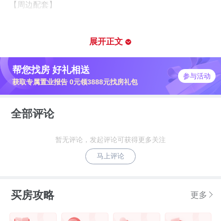
【周边配套】
地铁：地铁2号线和9号线交汇景田站（可以通过2号线串
展开正文
联起与全市金融产业基地的联系，也可以通过9号线到达南
帮您找房 好礼相送
山、福田、罗湖）
参与活动
获取专属置业报告 0元领3888元找房礼包
学校：荔园外国语小学（北校区）（具体**划分范围以当
全部评论
年教育局公示为准）。
暂无评论，发起评论可获得更多关注
医院：一路之隔为景田医院，东北方向约1公里为北大医院
马上评论
买房攻略
更多