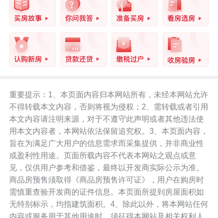
地铁22/25/27号线规划中，直线距离油松
站和油福站，分别为200米、400米。
公共交通：卓越·和奕府直线距离500米范
围内有7个公交站台、超10条公交线路。
其中距离项目最近的是展滔科技园公交站
重要提示：1、本页面内容归本网站所有，未经本网站允许
不得转载本文内容，否则将视为侵权；2、需转载或者引用
台，途经公交线路有213路。
本文内容请注明来源，对于不遵守此声明或者其他违法使
用本文内容者，本网站依法保留追究权。3、本页面内容，
通过项目周边的公交线路，可去到南山、
旨在为满足广大用户的信息需求而采集提供，并非商业性
龙岗、福田等区域。
或盈利性用途。页面所载内容不代表本网站之观点或意
见，仅供用户参考和借鉴，最终以开发商实际公示为准。
商品房预售须取得《商品房预售许可证》，用户在购房时
自驾：卓越·和奕府临近龙华大道、工业
需慎重查验开发商的证件信息。本页面所提到房屋面积如
路，串联梅观快速、人民路、布龙路等多
无特别标示，均指建筑面积。4、除此以外，将本网站任何
条主干道，可去到南山、福田、龙岗等片
内容或服务用于其他用途时，须征得本网站及相关权利人