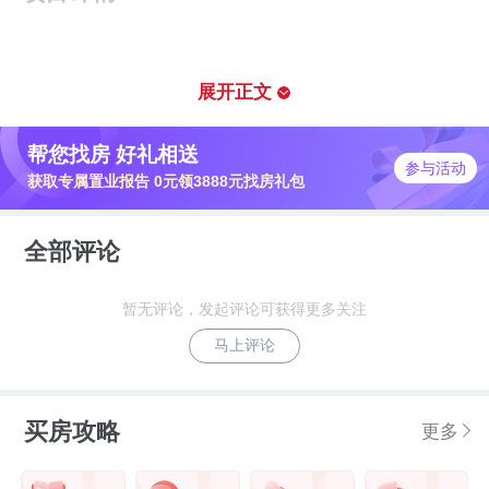
卓越和奕府位于龙华区龙华街道，前身为
油松片区城市更新单元，周边商业、教育
展开正文
配套较为醇熟。
帮您找房 好礼相送
参与活动
获取专属置业报告 0元领3888元找房礼包
项目分为两期开发，即将入市的是一期产
品，占地约1.56万㎡、总建面约12.7万
全部评论
㎡，车位比为1:1.1，容积率5.02。
暂无评论，发起评论可获得更多关注
马上评论
轨道交通：卓越·和奕府目前周边1公里范
买房攻略
更多
围内暂无地铁站分布，距离项目最近的是4
号线龙华站，约有1.7公里。项目周边还有