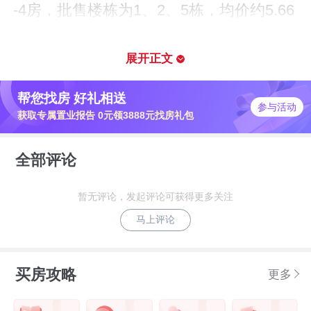
-4房，批售楼栋为1、2、5栋，均价约5.66
万/㎡。
展开正文
3月26日上午9点，万科启城家园正式公证
帮您找房 好礼相送
选房，开盘近100分钟销售了268套，虽然
参与活动
获取专属置业报告 0元领3888元找房礼包
去化率只有4成左右，但该盘打破深圳新房
零供应，为2022年的深圳楼市带来了一丝
全部评论
暖意。
暂无评论，发起评论可获得更多关注
马上评论
买房攻略
更多