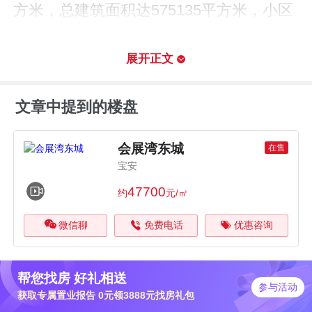
方米，总建筑面积达575135平方米，小区
建筑类型多为塔楼，高层，项目为公寓，
商业，规划建设3238户，共有2557个车
展开正文
位，车位配比达1:0.8，预计2022年10月31
文章中提到的楼盘
日可入住。
楼盘周边有，轨道交通描述：连接12号线
会展湾东城
在售
宝安
(在建)、20号线(在建)以及30号线(规划中)
47700
约
元/㎡
交汇的会展北站(在建)，快速连接1号线、
11号线、18号线(规划中)。 城际轨道：穗
微信聊
免费电话
优惠咨询
莞深城际轨道已通车，规划建设机场东高
铁站，新增深茂铁路(规划中)等轨道交通
帮您找房 好礼相送
参与活动
网； 航空：宝安国际机场，T3航站楼已启
获取专属置业报告 0元领3888元找房礼包