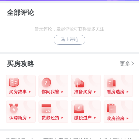
用，T4航站楼与机场第三跑道在建中，未
全部评论
来可实现多条航线直飞全球约120个城
市；空港码头：现有福永码头及规划新增
暂无评论，发起评论可获得更多关注
宝安大空港码头。 ，医疗资源，有深圳市
马上评论
宝安区福永人民医院等。，配套景观有，
【生态】 (1)会展河：纵贯会展新城南北，
买房攻略
更多
总长约6。4km，沿河景观面积约63万㎡，
按照全球一流标准，将打造为深圳的塞纳
河。(2)会展公园：总投资超过20亿，拥有
1。6千米长的二层休闲长廊，东西宽42
米。定位为片区的交通纽带、商业链接和
立体公园，将打造为中国版高线公园。(3)
会展田园城位于会展新城北侧，总规划面