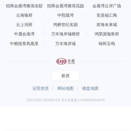
招商会展湾雍境名邸
招商会展湾雍境花园
会展湾云岸广场
云海臻府
中熙珑湾
安居福汇阁
云上润府
鸿桥世纪名园
前海未来城
中晟会港湾
万丰海岸城檀府
鸿荣源珈誉府
中粮悦章凤凰里
万丰海岸城
锦和玉鸣
新房
证照资质
网站地图
楼盘地图
京ICP证B2-20180524号 京公安备案11010502039463号