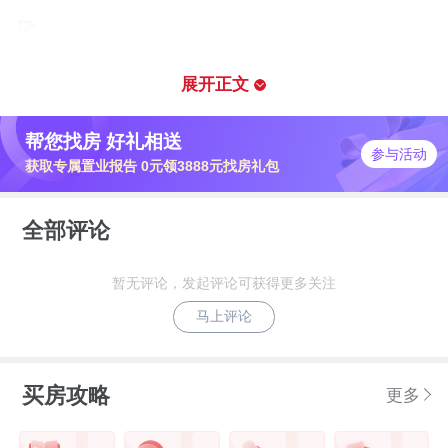
划重点：
展开正文
帮您找房 好礼相送
1、规划期内坚持“留改拆”并举，以保留提
参与活动
获取专属置业报告 0元领3888元找房礼包
升为主。原则上城市更新片区内拆除建筑
面积不大于现状总建筑面积的20%。
全部评论
2、规划期内，全市城市更新和土地整备实
暂无评论，发起评论可获得更多关注
施规模不少于95平方公里。其中，完成综
马上评论
合整治用地不少于45平方公里，完成直接
供地10平方公里和空间储备用地40平方公
买房攻略
更多
里。