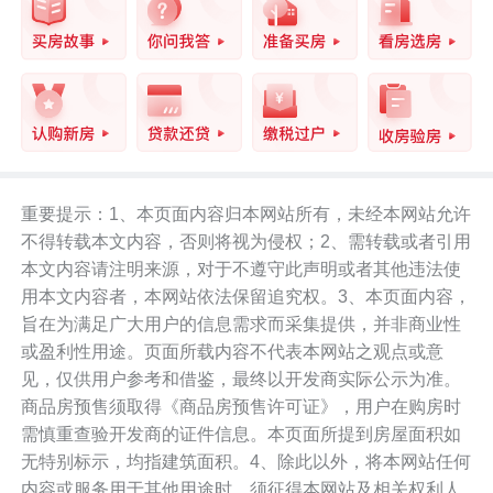
3.规划期内通过城市更新和土地整备完成
基础教育设施学位不少于21.3万个。
4.规划期内实现供应商品住房建筑面积不
少于3000万平方米，通过城市更新和土地
整备规划筹集公共住房和配套宿舍面积不
重要提示：1、本页面内容归本网站所有，未经本网站允许
不得转载本文内容，否则将视为侵权；2、需转载或者引用
少于700万平方米。
本文内容请注明来源，对于不遵守此声明或者其他违法使
用本文内容者，本网站依法保留追究权。3、本页面内容，
5.规划期内保留提升100平方公里工业区，
旨在为满足广大用户的信息需求而采集提供，并非商业性
连片改造及整备45平方公里产业空间。
或盈利性用途。页面所载内容不代表本网站之观点或意
见，仅供用户参考和借鉴，最终以开发商实际公示为准。
商品房预售须取得《商品房预售许可证》，用户在购房时
6.规划期内完成城市更新和土地整备固定
需慎重查验开发商的证件信息。本页面所提到房屋面积如
资产投资总额不少于1万亿元。
无特别标示，均指建筑面积。4、除此以外，将本网站任何
内容或服务用于其他用途时，须征得本网站及相关权利人