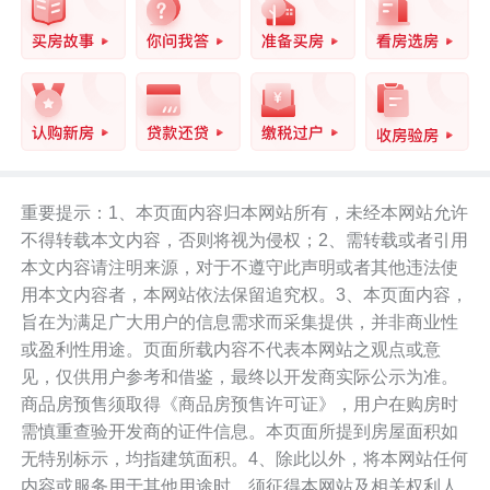
低矮楼房的“握手楼”聚集
综合整治和危旧改造统筹片区包括黄贝岭村，该村
是深圳最古老的城中村之一，原本是一个已有近650
年历史的古村落。
重要提示：1、本页面内容归本网站所有，未经本网站允许
不得转载本文内容，否则将视为侵权；2、需转载或者引用
本文内容请注明来源，对于不遵守此声明或者其他违法使
用本文内容者，本网站依法保留追究权。3、本页面内容，
旨在为满足广大用户的信息需求而采集提供，并非商业性
罗湖分布有大量的城中村，历史都较为悠久，例如
或盈利性用途。页面所载内容不代表本网站之观点或意
水贝村、湖贝村、向西村等。
见，仅供用户参考和借鉴，最终以开发商实际公示为准。
商品房预售须取得《商品房预售许可证》，用户在购房时
黄贝岭村虽不繁华，却更有生活气息，村里有各地
需慎重查验开发商的证件信息。本页面所提到房屋面积如
无特别标示，均指建筑面积。4、除此以外，将本网站任何
的美食相关的店铺，形成了美食一条街。
内容或服务用于其他用途时，须征得本网站及相关权利人