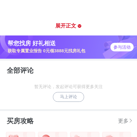
而与同年4月份时的价格相比，罗湖黄贝岭片区片区
降幅甚至达到了4.2%，4月价格所属区间为8-9万/
展开正文
㎡，9月价格所属区间下降为5-7万/㎡。
帮您找房 好礼相送
参与活动
获取专属置业报告 0元领3888元找房礼包
不少刚需购房者还是在关注这里，毕竟，黄贝岭可
以算是离福田、罗湖较近的关内片区，房价也属于
全部评论
外沿处稍微便宜片区。
暂无评论，发起评论可获得更多关注
所属地理位置优越，将进行综合整治和危旧改造统
马上评论
筹的景贝-黄贝岭片区项目如今是什么现状？华润置
地的加入能否带来居住环境的完善和房价的上涨？
买房攻略
更多
近650年历史的古村落