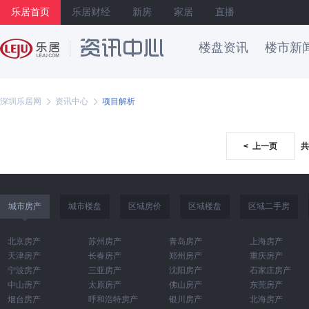
乐居首页
乐居财经
新房
家居
直播
楼盘资讯
楼市新
深圳乐居网
资讯中心
项目解析
< 上一页
共
城市房产
城市楼盘
区域房价
区域楼盘
区域二手房
北京房产
苏州房产
青岛房产
上海房产
天津房产
长春房产
郑州房产
重庆房产
宁波房产
三亚房产
沈阳房产
石家庄房产
中山房产
太原房产
佛山房产
东莞房产
烟台房产
呼和浩特房产
银川房产
北海房产