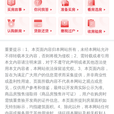
2、库存与去化
市场持续去化带动新房库存规模回落，据
深圳贝壳研究院统计，今年6月末深圳新房
住宅预售可售房源22207套，去化周期为1
重要提示：1、本页面内容归本网站所有，未经本网站允许
3.1个月。非住宅预售可售套数为11896
不得转载本文内容，否则将视为侵权；2、需转载或者引用
套，去化周期为29个月。
本文内容请注明来源，对于不遵守此声明或者其他违法使
用本文内容者，本网站依法保留追究权。3、本页面内容，
旨在为满足广大用户的信息需求而采集提供，并非商业性
或盈利性用途。页面所载内容不代表本网站之观点或意
见，仅供用户参考和借鉴，最终以开发商实际公示为准。
备注：去化周期（月）=月末可售量/前12
商品房预售须取得《商品房预售许可证》，用户在购房时
月平均销售量，主要反映库存与销售关系
需慎重查验开发商的证件信息。本页面所提到房屋面积如
无特别标示，均指建筑面积。4、除此以外，将本网站任何
数据来源：深圳住建局 深圳贝壳研究院
内容或服务用于其他用途时，须征得本网站及相关权利人