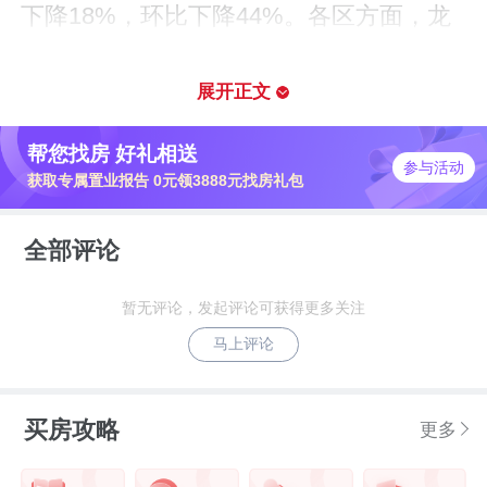
下降18%，环比下降44%。各区方面，龙
华、宝安、龙岗排名住宅供应前三，其中
龙华住宅供应量以4110套领先全市。
展开正文
帮您找房 好礼相送
在房地产供给侧“控增量、去库存、优供
参与活动
获取专属置业报告 0元领3888元找房礼包
给”的调控导向下，深圳新房市场紧跟政策
基调，上半年整体新增供应持续收缩，房
全部评论
企普遍放缓新盘入市节奏。
暂无评论，发起评论可获得更多关注
马上评论
数据来源：深圳住建局 深圳贝壳研究院
买房攻略
更多
备注：批售套数包括人才房、安居房