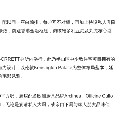
，配以同一座向编排，每户互不对望，再加上特设私人升降
边景致，前迎香港金融枢纽，俯瞰维多利亚港及九龙核心盛
。
BORRETT会所内举行，此乃半山区中少数住宅项目拥有的
，以伦敦Kensington Palace为整体布局蓝本，延
的宅邸风雅。
00平方呎，厨房配备欧洲厨具品牌Arclinea、Officine Gullo
餐间，无论是宴请私人大厨，或亲自下厨与家人朋友品味佳