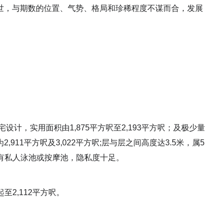
世，与期数的位置、气势、格局和珍稀程度不谋而合，发展
设计，实用面积由1,875平方呎至2,193平方呎；及极少量
11平方呎及3,022平方呎;层与层之间高度达3.5米，属5
设有私人泳池或按摩池，隐私度十足。
至2,112平方呎。