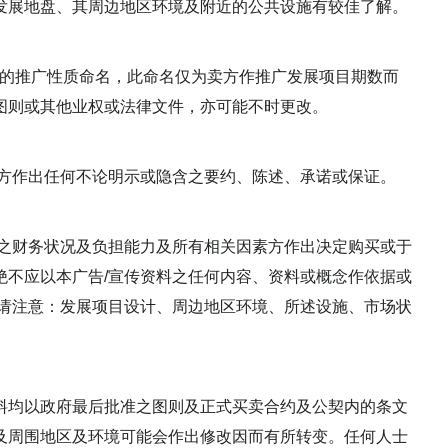
发展地盘、其周边地区环境及附近的公共设施有较佳了解。
d 第2期)的推广性质命名，此命名仅为卖方作推广发展项目期数而
图则或其他业权或法律文件，亦可能不时更改。
卖方作出任何不论明示或隐含之要约、陈述、承诺或保证。
司之财务状况及负担能力及所有相关因素方作出决定购买或于
绝不应以本广告/宣传资料之任何内容、资料或概念作依据或
 请注意：发展项目设计、周边地区环境、所述设施、市场状
料均以政府最后批准之图则及正式买卖合约及公契内的条文
及周围地区及环境可能会作出修改因而有所转变。任何人士