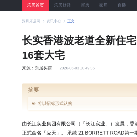
乐居首页
乐居财经
新房
家居
直播
深圳乐居网
资讯中心
正文
长实香港波老道全新住宅
16套大宅
来源：乐居买房
2026-06-03 10:49:35
摘要
将以招标形式认购
由长江实业集团有限公司（「长江实业」）发展，香港中
正式命名「应天」。 承续 21 BORRETT RO