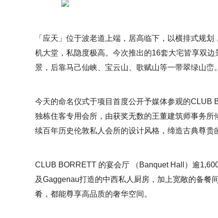
「应天」位于波老道上端，居高临下，以横排式规划
机大堂，私隐度极高。今次推出的16套大宅皆享双
景，后靠马己仙峡、宝云山、歌赋山等一带翠绿山峦
今天的命名仪式于项目首度公开予媒体参观的CLUB 
独栋住客专用会所，由获奖无数的王董建筑师事务所倾力设计
续百年历史伦敦私人会所的设计风格，缔造古典尊贵
CLUB BORRETT 的宴会厅 （Banquet Hall）逾1,6
及Gaggenau打造的中西私人厨房，加上宽敞的备
肴，都能尊享高品质的奢华空间。