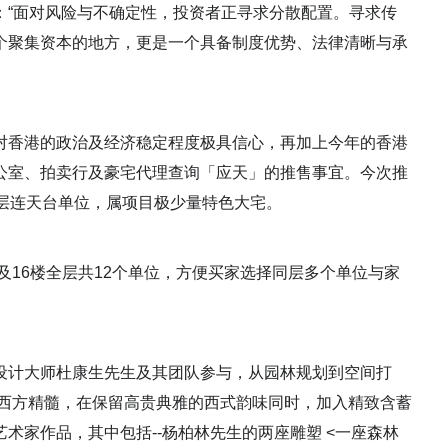
：“面对风险与不确定性，投资者正寻求分散配置。寻求传
个聚集资本的地方，更是一个具备制度优势、法律清晰与承
对香港的政治及经济稳定程度极具信心，再加上今年的香港
公室、拍卖行及豪宅代理查询「应天」的推售事宜。今次推
层连天台单位，属项目极少量特色大宅。
及16楼全层共12个单位，方便买家选择同层多个单位与家
设计大师杜康生先生及其团队参与，从园林规划到空间打
东西方精髓，在保留高贵典雅的西式韵味同时，加入精致含蓄
术家作品，其中包括--杨柏林先生的两座雕塑 <一座森林