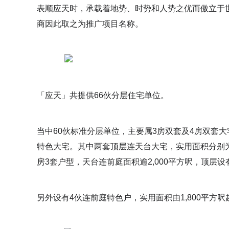
表顺应天时，承载着地势、时势和人势之优而傲立于
商因此取之为推广项目名称。
「应天」共提供66伙分层住宅单位。
当中60伙标准分层单位，主要属3房双套及4房双套大宅
特色大宅。其中两套顶层连天台大宅，实用面积分别为2,9
房3套户型，天台连前庭面积逾2,000平方呎，顶层
另外设有4伙连前庭特色户，实用面积由1,800平方呎起