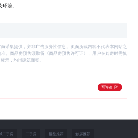
及环境。
求而采集提供，并非广告服务性信息。页面所载内容不代表本网站之
为准。商品房预售须取得《商品房预售许可证》，用户在购房时需慎
别标示，均指建筑面积。
写评论
域二手房
二手房
楼盘推荐
触屏推荐