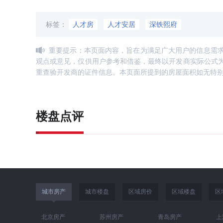
标签：
人才房
人才安居
深铁熙府
重要提示：本页面内容，旨在为满足广大用户的信息需
观点或意见，仅供用户参考和借鉴，最终以开发商实际公式
重查验开发商的证件信息。本页面所提到的房屋面积如无特
楼盘点评
城市房产
城市楼盘
区域房价
区域楼盘
区
北京房产
苏州房产
青岛房产
上