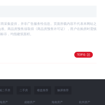
求而采集提供，并非广告服务性信息。页面所载内容不代表本网站之
为准。商品房预售须取得《商品房预售许可证》，用户在购房时需慎
别标示，均指建筑面积。
写评论
域二手房
二手房
楼盘推荐
触屏推荐
海房产
成都房产
海南房产
杭州房产