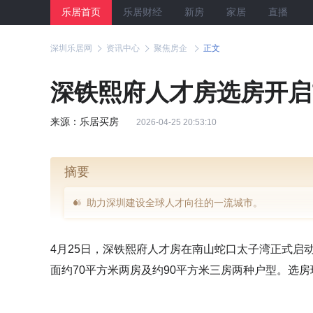
乐居首页
乐居财经
新房
家居
直播
深圳乐居网
资讯中心
聚焦房企
正文
深铁熙府人才房选房开启
来源：乐居买房
2026-04-25 20:53:10
摘要
助力深圳建设全球人才向往的一流城市。
4月25日，深铁熙府人才房在南山蛇口太子湾正式启
面约70平方米两房及约90平方米三房两种户型。选