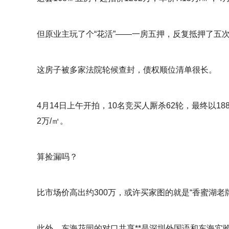
但原业主玩了个“花活”——一房五押，反复抵押了五
这房子被多家法院轮候查封，债权顺位清单很长。
4月14日上午开拍，10名竞买人厮杀62轮，最终以18
2万/㎡。
算捡漏吗？
比市场价高出约300万，或许买家图的就是“香蜜湖
此外，东海花园的对口共享**是深圳外国语和东海实