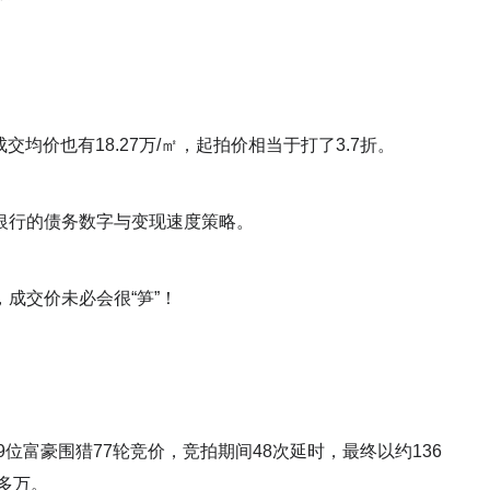
均价也有18.27万/㎡，起拍价相当于打了3.7折。
银行的债务数字与变现速度策略。
成交价未必会很“笋”！
位富豪围猎77轮竞价，竞拍期间48次延时，最终以约136
0多万。