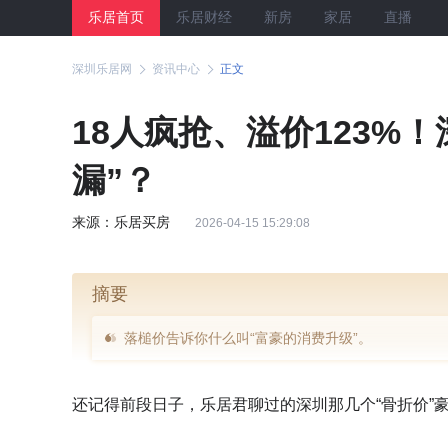
乐居首页
乐居财经
新房
家居
直播
深圳乐居网
资讯中心
正文
18人疯抢、溢价123%
漏”？
来源：乐居买房
2026-04-15 15:29:08
摘要
落槌价告诉你什么叫“富豪的消费升级”。
还记得前段日子，乐居君聊过的深圳那几个“骨折价”