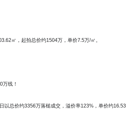
62㎡，起拍总价约1504万，单价7.5万/㎡。
00万线！
以总价约3356万落槌成交，溢价率123%，单价约16.53