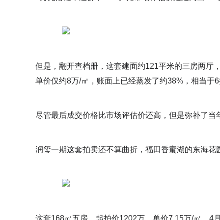
但是，翻开查档册，这套建面约121平米的三房两厅，
单价仅约8万/㎡，账面上已经蒸发了约38%，相当于
尽管最后成交价格比市场评估价还高，但是弥补了当年
润玺一期这套拍卖还不算曲折，福田香蜜湖的东海花
这套168㎡五房，起拍价1202万，单价7.15万/㎡，