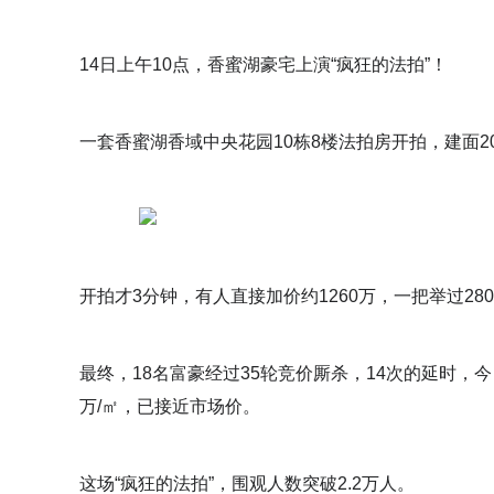
14日上午10点，香蜜湖豪宅上演“疯狂的法拍”！
一套香蜜湖香域中央花园10栋8楼法拍房开拍，建面203.
开拍才3分钟，有人直接加价约1260万，一把举过28
最终，18名富豪经过35轮竞价厮杀，14次的延时，今日
万/㎡，已接近市场价。
这场“疯狂的法拍”，围观人数突破2.2万人。