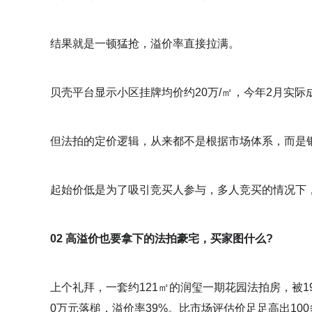
结果就是一顿猛抢，溢价率直接拉满。
贝壳平台显示小区挂牌均价约20万/㎡，今年2月实际成交
但法拍的定价逻辑，从来都不是根据市场体系，而是
起始价低是为了吸引竞买人参与，多人竞买的情况下，
02 高溢价也要拿下的法拍豪宅，买家图什么?
上个礼拜，一套约121㎡的润玺一期花园法拍房，被19
0万元落槌，溢价率39%。比市场评估价足足高出10