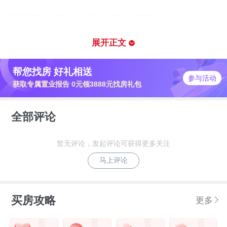
而真正的压轴大戏，即将启幕。
展开正文
10月1日，项目环幕山景云端体验馆——
将正式开启预约观赏，以“揽山拥城”的绝
帮您找房 好礼相送
参与活动
对视野，为东莞呈现一场关于顶豪生活的
获取专属置业报告 0元领3888元找房礼包
终极想象。
全部评论
五年之诺：以时间丈量匠心，为顶豪立序
暂无评论，发起评论可获得更多关注
在奢侈品的世界，真正的价值从不急于自
马上评论
证，它沉默于细节，积淀于时光。
买房攻略
更多
对于顶豪住宅而言，交付时的惊艳只是起