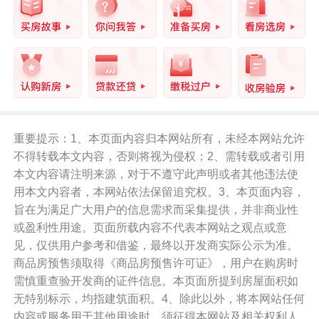
点，历经岁月仍能恒久如新，才是衡量其
内在品质的终极标尺。
因此豪宅的雕刻者，皆有讲究。
正如广州的侨鑫汇悦台、深圳的深圳湾一
号，其价值基石不仅在于一线稀缺资源，
重要提示：1、本页面内容归本网站所有，未经本网站允许
不得转载本文内容，否则将视为侵权；2、需转载或者引用
更在于开发者深厚的豪宅基因与远瞻的国
本文内容请注明来源，对于不遵守此声明或者其他违法使
际视野，共同构成了项目难以复制的灵魂
用本文内容者，本网站依法保留追究权。3、本页面内容，
与高度。
旨在为满足广大用户的信息需求而采集提供，并非商业性
或盈利性用途。页面所载内容不代表本网站之观点或意
见，仅供用户参考和借鉴，最终以开发商实际公示为准。
商品房预售须取得《商品房预售许可证》，用户在购房时
需慎重查验开发商的证件信息。本页面所提到房屋面积如
天骄国际鸟瞰效果图。供参考
无特别标示，均指建筑面积。4、除此以外，将本网站任何
内容或服务用于其他用途时，须征得本网站及相关权利人