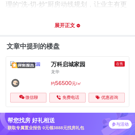
理的“洗-切-炒”厨房动线规划，让业主有更
多的烹饪空间。餐厅、客厅和阳台连成一
体在视觉上显得空间大。阳台的开间约5.4
展开正文
米，空间较大，观景、家政互不耽误，还
文章中提到的楼盘
连通客厅和卧室。
该户型设计了“三分离”形式卫生间，马桶
万科启城家园
在售
龙华
区、洗漱台、淋浴间三个区域完全隔开，
56500
约
元/㎡
可以保证三个空间互不打扰，又可以同时
使用，集洗漱、家政、如厕、淋浴融为一
微信聊
免费电话
优惠咨询
体。三房的设计适合三代同堂的家庭居
住。
帮您找房 好礼相送
参与活动
获取专属置业报告 0元领3888元找房礼包