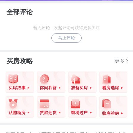
全部评论
万科启城家园项目B户型建面约99-102
㎡，三房两厅两卫，该户型朝南，南北通
暂无评论，发起评论可获得更多关注
透。竖厅设计，动静分离，全明格局。
马上评论
入口玄关有多个收纳空间，收纳空间多，
买房攻略
更多
提高空间利用率。厨房采用“L”型设计，充
分利用空间，具有合理的“洗-切-炒”厨房动
线规划。该户型设计了开间约6.1米的大阳
台，连接客厅和卧室。
该户型有“三分离”形式卫生间，马桶区、
洗漱台、淋浴间三个区域完全隔开，可以