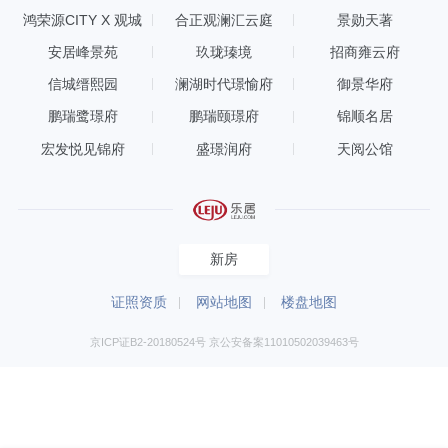
鸿荣源CITY X 观城
合正观澜汇云庭
景勋天著
阳台的开间约5.5米，享受阳光和家政两不
安居峰景苑
玖珑瑧境
招商雍云府
耽误。
信城缙熙园
澜湖时代璟愉府
御景华府
鹏瑞鹭璟府
鹏瑞颐璟府
锦顺名居
该户型有“三分离”形式卫生间，马桶区、
宏发悦见锦府
盛璟润府
天阅公馆
洗漱台、淋浴间三个区域相互隔开，洗
漱、如厕、淋浴、家政互不打扰，又可以
同时使用。主卧有干湿分离的主卫，业主
日常居住体验更佳。双次卧的户型设计，
新房
很好地满足五口之家的居住需求。
证照资质
网站地图
楼盘地图
京ICP证B2-20180524号 京公安备案11010502039463号
万科启城家园项目建面约112-115㎡，四房