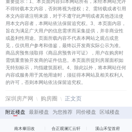
重要提示：1、本页面内容归本网站所有，未经本网站允许
保证三个空间相互看不见，又可以同时使
不得转载本文内容，否则将视为侵权；2、需转载或者引用
用，洗漱、如厕、淋浴、家政互不打扰。
本文内容请注明来源，对于不遵守此声明或者其他违法使
大主卧带干湿分离主卫，可满足业主私密
用本文内容者，本网站依法保留追究权。3、本页面内容，
旨在为满足广大用户的信息需求而采集提供，并非商业性
性的需求。双次卧的户型设计，很好地满
或盈利性用途。页面所载内容不代表本网站之观点或意
足二孩家庭的居住需求。
见，仅供用户参考和借鉴，最终以开发商实际公示为准。
商品房预售须取得《商品房预售许可证》，用户在购房时
需慎重查验开发商的证件信息。本页面所提到房屋面积如
无特别标示，均指建筑面积。4、除此以外，将本网站任何
内容或服务用于其他用途时，须征得本网站及相关权利人
万科启城家园项目建面约97㎡，三房两厅
的许可，否则本网站依法保留追究权。
两卫，该户型朝西南，通风采光好。客
厅、餐厅、阳台一体化连接设计，增加居
深圳房产网
购房圈
正文页
室整体的明亮度和舒适感，采光、通风效
附近楼盘
最新楼盘
为您推荐
同价楼盘
区域楼盘
果更佳。厨房采用“U”型设计，充分利用空
南木輋旧改
合正观澜汇云轩
溪山禾玺首府
间，具有合理的“洗-切-炒”厨房动线规划。