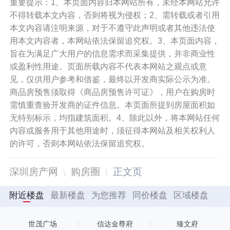
重要提示：1、本页面内容归本网站所有，未经本网站允许
不得转载本文内容，否则将视为侵权；2、需转载或者引用
综上，君胜熙玥湾位于坪山区坪联路和金
本文内容请注明来源，对于不遵守此声明或者其他违法使
碧路交汇处的南面，君胜熙玥湾推建面约7
用本文内容者，本网站依法保留追究权。3、本页面内容，
9-115平3-4房，限时最低单价约3.08万/㎡
旨在为满足广大用户的信息需求而采集提供，并非商业性
或盈利性用途。页面所载内容不代表本网站之观点或意
起，适合刚需群体
见，仅供用户参考和借鉴，最终以开发商实际公示为准。
商品房预售须取得《商品房预售许可证》，用户在购房时
需慎重查验开发商的证件信息。本页面所提到房屋面积如
无特别标示，均指建筑面积。4、除此以外，将本网站任何
内容或服务用于其他用途时，须征得本网站及相关权利人
的许可，否则本网站依法保留追究权。
深圳房产网
购房圈
正文页
附近楼盘
最新楼盘
为您推荐
同价楼盘
区域楼盘
世茂广场
信达金尊府
臻文府