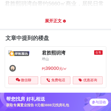
君胜熙玥湾自带约5660㎡商业，居民日常
的购物需求基本可以满足。直线半径1公里
范围内布局有坪山天虹、益田假日世界
展开正文
（约8.6 万㎡）等商业配套。一河之隔还
文章中提到的楼盘
有力高金街、泰禾广场、世茂广场（建设
中）、华侨城坪山综合体（建设中）等项
君胜熙玥湾
在售
目，未来将集聚一批如万豪酒店等高端商
坪山
旅配套。
39000
约
元/㎡
君胜熙玥湾直线3公里范围内有3个一级及
微信聊
免费电话
优惠咨询
以上医院。其中深圳市坪山区人民医院距
离楼盘仅1.9公里，深圳市龙岗区骨科医院
帮您找房 好礼相送
参与活动
距离楼盘2.5km，项目居民的医疗需求可
获取专属置业报告 0元领3888元找房礼包