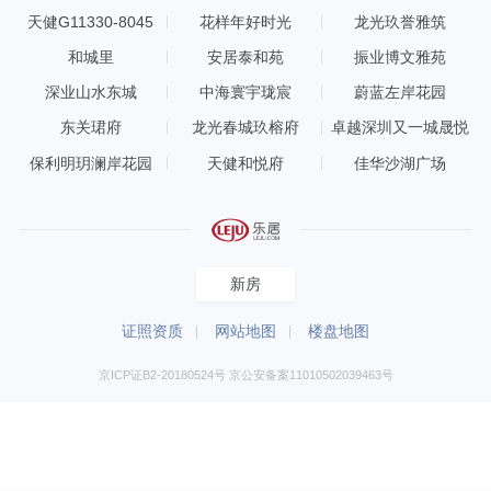
天健G11330-8045
花样年好时光
龙光玖誉雅筑
和城里
安居泰和苑
振业博文雅苑
深业山水东城
中海寰宇珑宸
蔚蓝左岸花园
东关珺府
龙光春城玖榕府
卓越深圳又一城晟悦
保利明玥澜岸花园
天健和悦府
佳华沙湖广场
新房
证照资质
网站地图
楼盘地图
京ICP证B2-20180524号 京公安备案11010502039463号