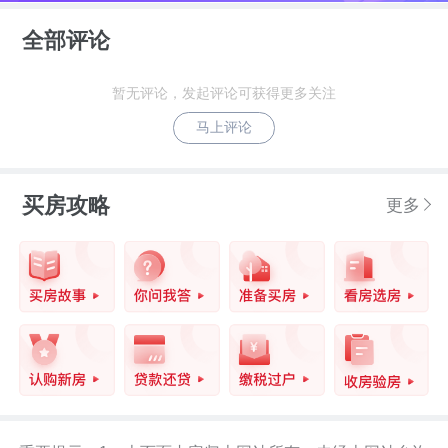
以有效的保障。
全部评论
君胜熙玥湾自带幼儿园，项目西侧挨着坪
暂无评论，发起评论可获得更多关注
山高级中学。附近有日新小学，新合实验
马上评论
学校，中山小学，锦龙小学，中山中学，
新合实验学校等一批优质的教育资源。另
买房攻略
更多
外约2公里距离的坪山高中园今年9月1日
已开学，交由深圳实验学校承办，并命名
为“深圳实验学校高中园”。（
具体**划分以当年教
）教育配套上全龄段无烦忧。
育局公布为准
可满足日常生活所需。