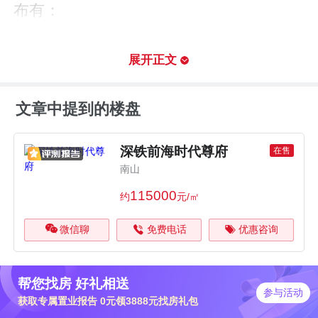
布有：
楼盘5km（直线距离）内有7个大型超市，
展开正文
最近的是华润万象生活，距离楼盘661
米。
文章中提到的楼盘
楼盘5km（直线距离）内暂时无医疗配
深铁前海时代尊府
在售
套。
南山
115000
约
元/㎡
楼盘5km（直线距离）内有12个幼儿园，
微信聊
免费电话
优惠咨询
最近的是前海时代第一幼儿园，距离楼盘3
30米。
帮您找房 好礼相送
参与活动
深铁前海时代尊府位于梦海大道与桂湾四
获取专属置业报告 0元领3888元找房礼包