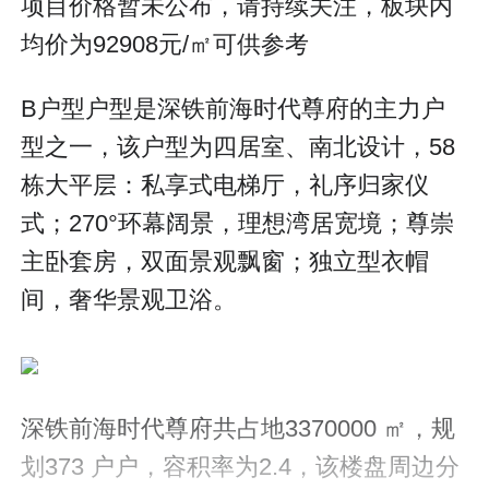
项目价格暂未公布，请持续关注，板块内
均价为92908元/㎡可供参考
B户型户型是深铁前海时代尊府的主力户
型之一，该户型为四居室、南北设计，58
栋大平层：私享式电梯厅，礼序归家仪
式；270°环幕阔景，理想湾居宽境；尊崇
主卧套房，双面景观飘窗；独立型衣帽
间，奢华景观卫浴。
深铁前海时代尊府共占地3370000 ㎡，规
划373 户户，容积率为2.4，该楼盘周边分