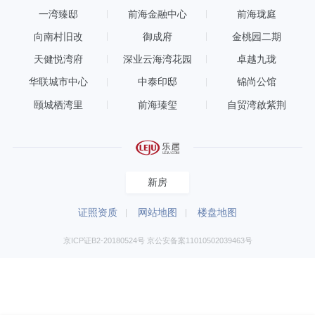
一湾臻邸
前海金融中心
前海珑庭
向南村旧改
御成府
金桃园二期
天健悦湾府
深业云海湾花园
卓越九珑
华联城市中心
中泰印邸
锦尚公馆
颐城栖湾里
前海瑧玺
自贸湾啟紫荆
新房
证照资质
网站地图
楼盘地图
京ICP证B2-20180524号 京公安备案11010502039463号