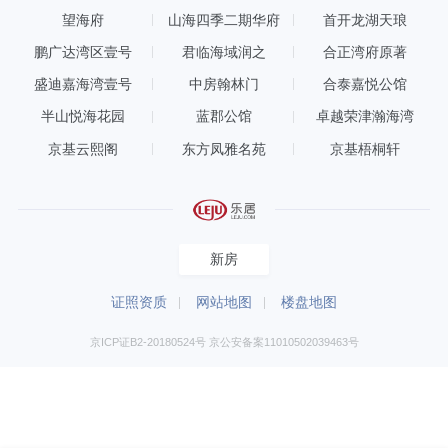
望海府
山海四季二期华府
首开龙湖天琅
鹏广达湾区壹号
君临海域润之
合正湾府原著
盛迪嘉海湾壹号
中房翰林门
合泰嘉悦公馆
半山悦海花园
蓝郡公馆
卓越荣津瀚海湾
京基云熙阁
东方凤雅名苑
京基梧桐轩
新房
证照资质
网站地图
楼盘地图
京ICP证B2-20180524号 京公安备案11010502039463号