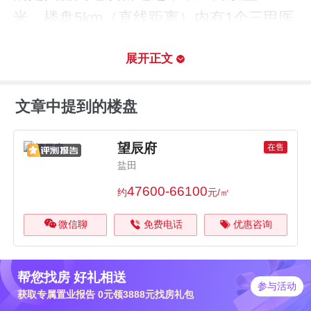
米。楼盘5km（直线距离）内有1个三甲医
院，为南方科技大学盐田医院，距离楼盘1
展开正文
486米。楼盘5km（直线距离）内有9个幼
儿园，最近的是深圳市盐田区中海幼儿
文章中提到的楼盘
园，距离楼盘354米。
望辰府
在售
综上，望辰府该楼盘户型含90~109㎡,价格
盐田
约47600-66100元/㎡，适合意向定居盐田
47600-66100
约
元/㎡
的刚改、改善购房人群望辰府位于中青路
微信聊
免费电话
优惠咨询
半山溪谷花园西门西侧约60米,约1.8容积
率低密度住区如需了解更多信息，请点击
楼盘详情页查看，或持续关注我们的最新
帮您找房 好礼相送
参与活动
获取专属置业报告 0元领3888元找房礼包
消息。